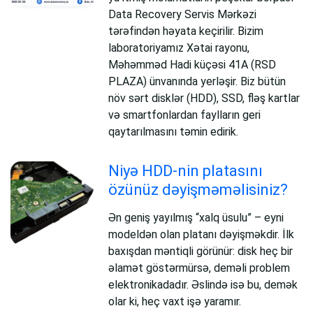
Data Recovery Servis Mərkəzi
tərəfindən həyata keçirilir. Bizim
laboratoriyamız Xətai rayonu,
Məhəmməd Hadi küçəsi 41A (RSD
PLAZA) ünvanında yerləşir. Biz bütün
növ sərt disklər (HDD), SSD, fləş kartlar
və smartfonlardan faylların geri
qaytarılmasını təmin edirik.
Niyə HDD-nin platasını
özünüz dəyişməməlisiniz?
Ən geniş yayılmış “xalq üsulu” – eyni
modeldən olan platanı dəyişməkdir. İlk
baxışdan məntiqli görünür: disk heç bir
əlamət göstərmürsə, deməli problem
elektronikadadır. Əslində isə bu, demək
olar ki, heç vaxt işə yaramır.