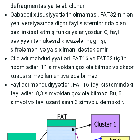
defraqmentasiya tələb olunur.
Qabaqcıl xüsusiyyətlərin olmaması. FAT32-nin ən
yeni versiyasında digər fayl sistemlərində olan
bəzi inkişaf etmiş funksiyalar yoxdur. O, fayl
səviyyəli təhlükəsizlik icazələrini, girişi,
şifrələməni və ya sıxılmanı dəstəkləmir.
Cild adı məhdudiyyətləri. FAT16 və FAT32 üçün
həcm adları 11 simvoldan çox ola bilməz və əksər
xüsusi simvolları ehtiva edə bilməz.
Fayl adı məhdudiyyətləri. FAT16 fayl sistemindəki
fayl adları 8,3 simvoldan çox ola bilməz. Bu, 8
simvol və fayl uzantısının 3 simvolu deməkdir.