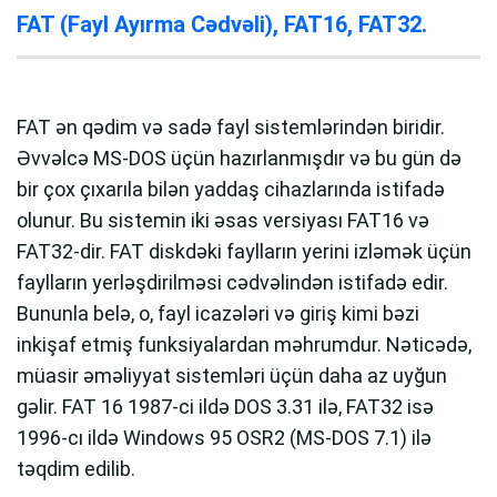
FAT (Fayl Ayırma Cədvəli), FAT16, FAT32.
FAT ən qədim və sadə fayl sistemlərindən biridir.
Əvvəlcə MS-DOS üçün hazırlanmışdır və bu gün də
bir çox çıxarıla bilən yaddaş cihazlarında istifadə
olunur. Bu sistemin iki əsas versiyası FAT16 və
FAT32-dir. FAT diskdəki faylların yerini izləmək üçün
faylların yerləşdirilməsi cədvəlindən istifadə edir.
Bununla belə, o, fayl icazələri və giriş kimi bəzi
inkişaf etmiş funksiyalardan məhrumdur. Nəticədə,
müasir əməliyyat sistemləri üçün daha az uyğun
gəlir. FAT 16 1987-ci ildə DOS 3.31 ilə, FAT32 isə
1996-cı ildə Windows 95 OSR2 (MS-DOS 7.1) ilə
təqdim edilib.