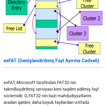
exFAT (Genişləndirilmiş Fayl Ayırma Cədvəli)
exFAT, Microsoft tərəfindən FAT32-nin
təkmilləşdirilmiş versiyası kimi təqdim edilmiş fayl
sistemidir. O, FAT32-nin bəzi məhdudiyyətlərini
aradan qaldırır, daha böyük fayllardan istifadə