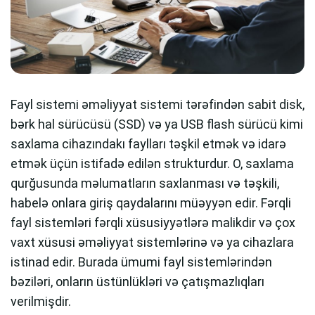
Fayl sistemi əməliyyat sistemi tərəfindən sabit disk,
bərk hal sürücüsü (SSD) və ya USB flash sürücü kimi
saxlama cihazındakı faylları təşkil etmək və idarə
etmək üçün istifadə edilən strukturdur. O, saxlama
qurğusunda məlumatların saxlanması və təşkili,
habelə onlara giriş qaydalarını müəyyən edir. Fərqli
fayl sistemləri fərqli xüsusiyyətlərə malikdir və çox
vaxt xüsusi əməliyyat sistemlərinə və ya cihazlara
istinad edir. Burada ümumi fayl sistemlərindən
bəziləri, onların üstünlükləri və çatışmazlıqları
verilmişdir.