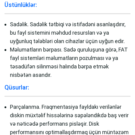
Üstünlüklər:
Sadəlik. Sadəlik tətbiqi və istifadəni asanlaşdırır,
bu fayl sistemini məhdud resursları və ya
uyğunluq tələbləri olan cihazlar üçün uyğun edir.
Məlumatların bərpası. Sadə quruluşuna görə, FAT
fayl sistemləri məlumatların pozulması və ya
təsadüfən silinməsi halında bərpa etmək
nisbətən asandır.
Qüsurlar:
Parçalanma. Fraqmentasiya fayldakı verilənlər
diskin müxtəlif hissələrinə səpələndikdə baş verir
və nəticədə performans pisləşir. Disk
performansını optimallaşdırmaq üçün müntəzəm