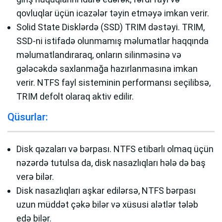
qovluqlar üçün icazələr təyin etməyə imkan verir.
Solid State Disklərdə (SSD) TRIM dəstəyi. TRIM,
SSD-ni istifadə olunmamış məlumatlar haqqında
məlumatlandıraraq, onların silinməsinə və
gələcəkdə saxlanmağa hazırlanmasına imkan
verir. NTFS fayl sisteminin performansı seçilibsə,
TRIM defolt olaraq aktiv edilir.
Qüsurlar:
Disk qəzaları və bərpası. NTFS etibarlı olmaq üçün
nəzərdə tutulsa da, disk nasazlıqları hələ də baş
verə bilər.
Disk nasazlıqları aşkar edilərsə, NTFS bərpası
uzun müddət çəkə bilər və xüsusi alətlər tələb
edə bilər.