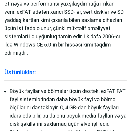
etməyə və performansı yaxşılaşdırmağa imkan
verir. exFAT adətən xarici SSD-lər, sərt disklər və SD
yaddaş kartları kimi çıxarıla bilən saxlama cihazları
üçün istifadə olunur, çünki müxtəlif əməliyyat
sistemləri ilə uyğunluq təmin edir. İlk dəfə 2006-cı
ildə Windows CE 6.0-ın bir hissəsi kimi təqdim
edilmişdir.
Üstünlüklər:
Böyük fayllar və bölmələr üçün dəstək. exFAT FAT
fayl sistemlərindən daha böyük fayl və bölmə
ölçülərini dəstəkləyir. O, 4 GB-dan böyük faylları
idarə edə bilir, bu da onu böyük media faylları və ya
disk şəkillərini saxlamaq üçün əlverişli edir.