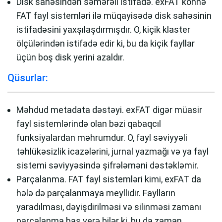
Disk sahəsindən səmərəli istifadə. exFAT köhnə
FAT fayl sistemləri ilə müqayisədə disk sahəsinin
istifadəsini yaxşılaşdırmışdır. O, kiçik klaster
ölçülərindən istifadə edir ki, bu da kiçik fayllar
üçün boş disk yerini azaldır.
Qüsurlar:
Məhdud metadata dəstəyi. exFAT digər müasir
fayl sistemlərində olan bəzi qabaqcıl
funksiyalardan məhrumdur. O, fayl səviyyəli
təhlükəsizlik icazələrini, jurnal yazmağı və ya fayl
sistemi səviyyəsində şifrələməni dəstəkləmir.
Parçalanma. FAT fayl sistemləri kimi, exFAT da
hələ də parçalanmaya meyllidir. Faylların
yaradılması, dəyişdirilməsi və silinməsi zamanı
parçalanma baş verə bilər ki, bu da zaman