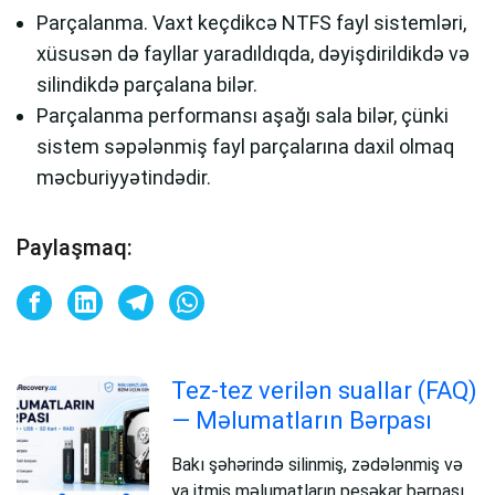
Parçalanma. Vaxt keçdikcə NTFS fayl sistemləri,
xüsusən də fayllar yaradıldıqda, dəyişdirildikdə və
silindikdə parçalana bilər.
Parçalanma performansı aşağı sala bilər, çünki
sistem səpələnmiş fayl parçalarına daxil olmaq
məcburiyyətindədir.
Paylaşmaq:
Tez-tez verilən suallar (FAQ)
— Məlumatların Bərpası
Bakı şəhərində silinmiş, zədələnmiş və
ya itmiş məlumatların peşəkar bərpası