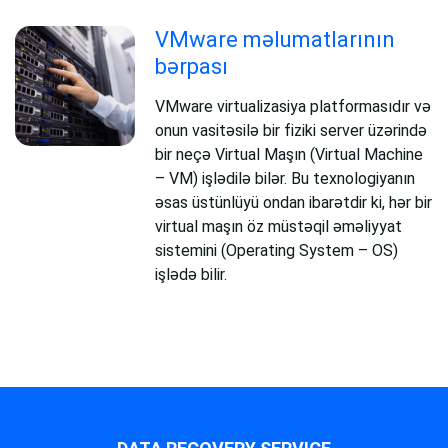
VMware məlumatlarının
bərpası
VMware virtualizasiya platformasıdır və
onun vasitəsilə bir fiziki server üzərində
bir neçə Virtual Maşın (Virtual Machine
– VM) işlədilə bilər. Bu texnologiyanın
əsas üstünlüyü ondan ibarətdir ki, hər bir
virtual maşın öz müstəqil əməliyyat
sistemini (Operating System – OS)
işlədə bilir.