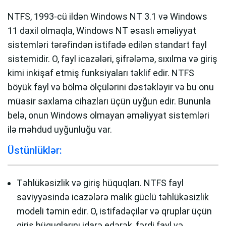
NTFS, 1993-cü ildən Windows NT 3.1 və Windows
11 daxil olmaqla, Windows NT əsaslı əməliyyat
sistemləri tərəfindən istifadə edilən standart fayl
sistemidir. O, fayl icazələri, şifrələmə, sıxılma və giriş
kimi inkişaf etmiş funksiyaları təklif edir. NTFS
böyük fayl və bölmə ölçülərini dəstəkləyir və bu onu
müasir saxlama cihazları üçün uyğun edir. Bununla
belə, onun Windows olmayan əməliyyat sistemləri
ilə məhdud uyğunluğu var.
Üstünlüklər:
Təhlükəsizlik və giriş hüquqları. NTFS fayl
səviyyəsində icazələrə malik güclü təhlükəsizlik
modeli təmin edir. O, istifadəçilər və qruplar üçün
giriş hüquqlarını idarə edərək, fərdi fayl və