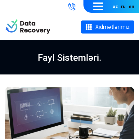
az
ru
en
Xidmətlərimiz
Fayl Sistemləri.