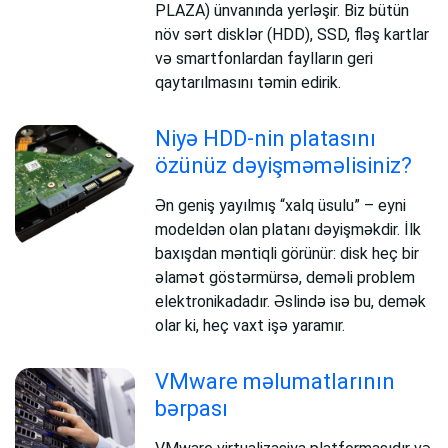
PLAZA) ünvanında yerləşir. Biz bütün
növ sərt disklər (HDD), SSD, fləş kartlar
və smartfonlardan faylların geri
qaytarılmasını təmin edirik.
Niyə HDD-nin platasını
özünüz dəyişməməlisiniz?
Ən geniş yayılmış “xalq üsulu” – eyni
modeldən olan platanı dəyişməkdir. İlk
baxışdan məntiqli görünür: disk heç bir
əlamət göstərmürsə, deməli problem
elektronikadadır. Əslində isə bu, demək
olar ki, heç vaxt işə yaramır.
VMware məlumatlarının
bərpası