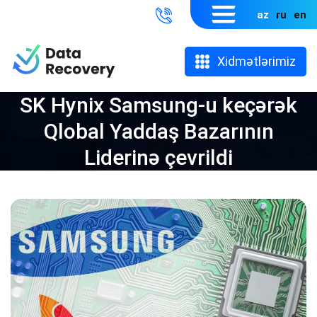
az
ru
en
Xidmətlərimiz
SK Hynix Samsung-u keçərək
Qlobal Yaddaş Bazarının
Liderinə çevrildi