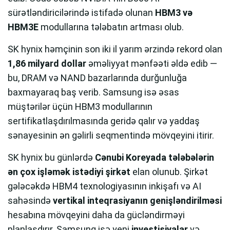
sürətləndiricilərində istifadə olunan
HBM3 və
HBM3E
modullarına tələbatın artması olub.
SK hynix həmçinin son iki il yarım ərzində rekord olan
1,86 milyard dollar
əməliyyat mənfəəti əldə edib —
bu, DRAM və NAND bazarlarında durğunluğa
baxmayaraq baş verib. Samsung isə əsas
müştərilər üçün HBM3 modullarının
sertifikatlaşdırılmasında geridə qalır və yaddaş
sənayesinin ən gəlirli seqmentində mövqeyini itirir.
SK hynix bu günlərdə
Cənubi Koreyada tələbələrin
ən çox işləmək istədiyi şirkət
elan olunub. Şirkət
gələcəkdə HBM4 texnologiyasının inkişafı və AI
sahəsində
vertikal inteqrasiyanın genişləndirilməsi
hesabına mövqeyini daha da gücləndirməyi
planlaşdırır. Samsung isə yeni
investisiyalar
və