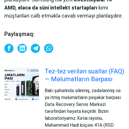
AMD, eləcə də süni intellekt startapları
kimi
müştəriləri cəlb etməklə cavab verməyi planlaşdırır.
Paylaşmaq:
Tez-tez verilən suallar (FAQ)
— Məlumatların Bərpası
Bakı şəhərində silinmiş, zədələnmiş və
ya itmiş məlumatların peşəkar bərpası
Data Recovery Servis Mərkəzi
tərəfindən həyata keçirilir. Bizim
laboratoriyamız Xətai rayonu,
Məhəmməd Hadi küçəsi 41A (RSD