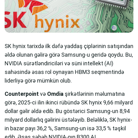
SK hynix tarixdə ilk dəfə yaddaş çiplərinin satışından
əldə olunan gəlirə görə Samsung-u geridə qoydu. Bu,
NVIDIA sürətləndiriciləri və süni intellekt (AI)
sahəsində əsas rol oynayan HBM3 seqmentində
liderliyə görə mümkün olub.
Counterpoint
və
Omdia
şirkətlərinin məlumatına
görə, 2025-ci ilin ikinci rübündə SK hynix 9,66 milyard
dollar gəlir əldə edib. Bu göstərici Samsung-un 8,94
milyard dollarlıq gəlirini üstələyib. Beləliklə, SK hynix-
in bazar payı 36,2 %, Samsung-un isə 33,5 % təşkil
edib. Əsas səbəb NVIDIA-nın B300 AI