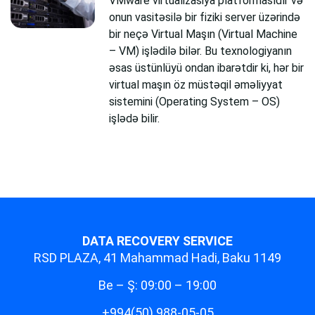
VMware virtualizasiya platformasıdır və
onun vasitəsilə bir fiziki server üzərində
bir neçə Virtual Maşın (Virtual Machine
– VM) işlədilə bilər. Bu texnologiyanın
əsas üstünlüyü ondan ibarətdir ki, hər bir
virtual maşın öz müstəqil əməliyyat
sistemini (Operating System – OS)
işlədə bilir.
DATA RECOVERY SERVICE
RSD PLAZA, 41 Mahammad Hadi, Baku 1149
Be – Ş: 09:00 – 19:00
+994(50) 988-05-05